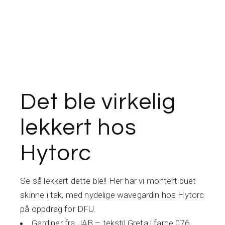
Det ble virkelig
lekkert hos
Hytorc
Se så lekkert dette ble!! Her har vi montert buet
skinne i tak, med nydelige wavegardin hos Hytorc
på oppdrag for DFU.
G
ardiner fra
JAB – tekstil Greta i farge 076